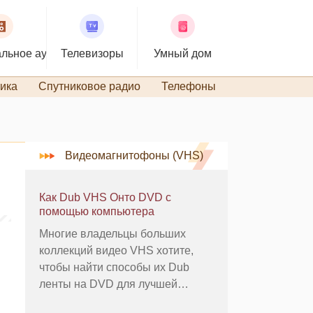
льное аудио
Телевизоры
Умный дом
ика
Спутниковое радио
Телефоны
TiVo и DVR
Видеомагнитофоны (VHS)
Как Dub VHS Онто DVD с
помощью компьютера
Многие владельцы больших
коллекций видео VHS хотите,
чтобы найти способы их Dub
ленты на DVD для лучшей
поддержки аппаратного и