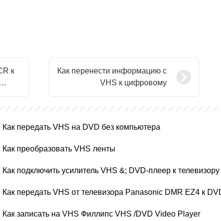
CR к
Как перенести информацию с
VHS к цифровому
Как передать VHS на DVD без компьютера
Как преобразовать VHS ленты
Как подключить усилитель VHS &; DVD-плеер к телевизору
Как передать VHS от телевизора Panasonic DMR EZ4 к DV
Как записать на VHS Филлипс VHS /DVD Video Player