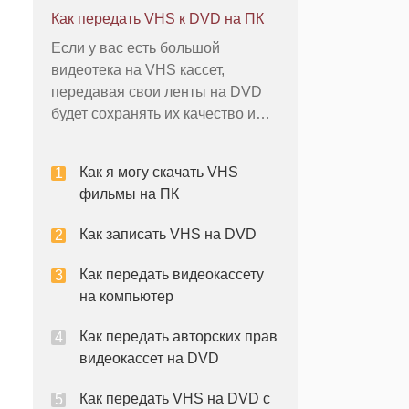
хранение. Для этого на
Как передать VHS к DVD на ПК
компьютере, необходимо карты
Если у вас есть большой
видеозахвата для записи
видеотека на VHS кассет,
аналогового аудио и видео с
передавая свои ленты на DVD
VHS кассет и конвертировать
будет сохранять их качество и
записи в цифровые файлы.
сделать их удобными для
Создание цифров
хранения и транспортировки.
Как я могу скачать VHS
Запись аналогового сигнала от
фильмы на ПК
видеомагнитофона на
компьютер требует наличия
Как записать VHS на DVD
карты видеозахвата с S-Video и
композитный аудио входов.
Как передать видеокассету
Большинс
на компьютер
Как передать авторских прав
видеокассет на DVD
Как передать VHS на DVD с