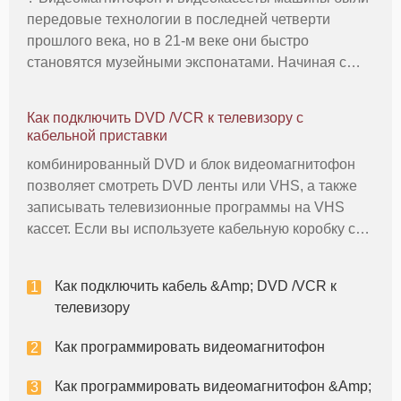
передовые технологии в последней четверти
прошлого века, но в 21-м веке они быстро
становятся музейными экспонатами. Начиная с
апреля 2011 многие потребители до сих пор
владеют ленты видеомагнитофона, однако.
Как подключить DVD /VCR к телевизору с
Видеомагнитофон лента может работать в течение
кабельной приставки
комбинированный DVD и блок видеомагнитофон
позволяет смотреть DVD ленты или VHS, а также
записывать телевизионные программы на VHS
кассет. Если вы используете кабельную коробку с
вашего телевизора, вам нужно будет подключить
компонент DVD /VCR к этому устройству для
Как подключить кабель &Amp; DVD /VCR к
записи программирования от постав
телевизору
Как программировать видеомагнитофон
Как программировать видеомагнитофон &Amp;