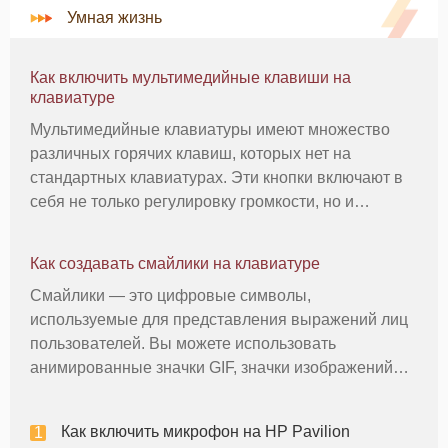
Умная жизнь
Как включить мультимедийные клавиши на
клавиатуре
Мультимедийные клавиатуры имеют множество
различных горячих клавиш, которых нет на
стандартных клавиатурах. Эти кнопки включают в
себя не только регулировку громкости, но и
функции воспроизведения (для DVD-фильмов) и
даже регулировку яркости экрана. Однако вы
Как создавать смайлики на клавиатуре
можете обнаружить, что мультимедийные кл
Смайлики — это цифровые символы,
используемые для представления выражений лиц
пользователей. Вы можете использовать
анимированные значки GIF, значки изображений
или выбор клавиш для отправки смайлика. Чтобы
создавать смайлики с помощью клавиатуры, вы
Как включить микрофон на HP Pavilion
можете выбрать один из множества различных