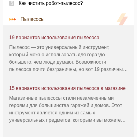
Как чистить робот-пылесос?
Пылесосы
19 вариантов использования пылесоса
Пылесос — это универсальный инструмент,
который можно использовать для гораздо
большего, чем люди думают. Возможности
пылесоса почти безграничны, но вот 19 различных
вариантов использования вашего пылесоса. 1.
Чистка ковров Давайте начнем с самых
15 вариантов использования пылесоса в магазине
очевидных:пылесос отлично подходит для чистки
Магазинные пылесосы стали незамеченными
ков
героями для большинства гаражей и домов. Этот
инструмент является одним из самых
универсальных предметов, которыми вы можете
владеть, а его возможности практически
безграничны. Давайте рассмотрим основные