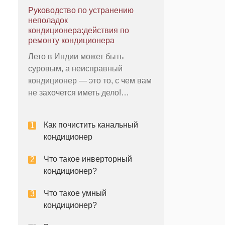
ним. Грязный кондиционер
Руководство по устранению
может привести к различным
неполадок
инфекциям и заболеваниям. Вот
кондиционера:действия по
почему чистка и обслуживание
ремонту кондиционера
кондиционера важны как до, так
Лето в Индии может быть
и после сезона конд
суровым, а неисправный
кондиционер — это то, с чем вам
не захочется иметь дело!
Обращение за помощью в
надежную службу ремонта
Как почистить канальный
кондиционеров кажется лучшим
кондиционер
вариантом в таких ситуациях.
Однако не все вопросы
Что такое инверторный
нуждаются в профессиональной
кондиционер?
помощи и могут быть решены
самостоятельн
Что такое умный
кондиционер?