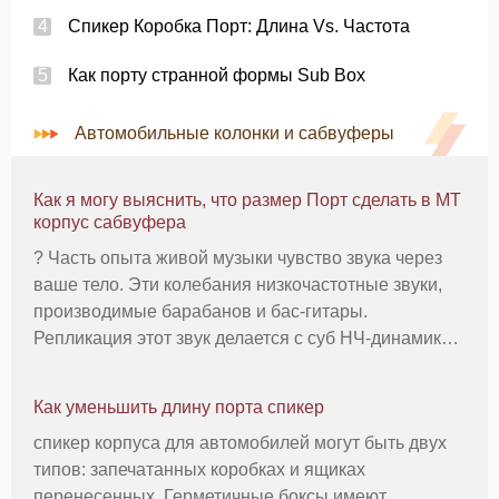
Спикер Коробка Порт: Длина Vs. Частота
Как порту странной формы Sub Box
Автомобильные колонки и сабвуферы
Как я могу выяснить, что размер Порт сделать в MT
корпус сабвуфера
? Часть опыта живой музыки чувство звука через
ваше тело. Эти колебания низкочастотные звуки,
производимые барабанов и бас-гитары.
Репликация этот звук делается с суб НЧ-динамиков
аудиосистемы. Эти колонки установлены в корпусе
с портом. Ширина и длина этого порта являются
Как уменьшить длину порта спикер
жизненно важными для чисто
спикер корпуса для автомобилей могут быть двух
типов: запечатанных коробках и ящиках
перенесенных. Герметичные боксы имеют