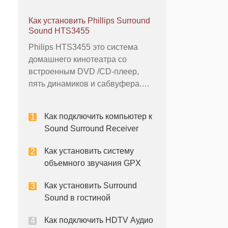
домашнего кинотеатра
объемного звучания. Гром бас и
Как установить Phillips Surround
цифровой аудио мастеринга
Sound HTS3455
может создать обволакивающее
Philips HTS3455 это система
среды, которые могут помочь
домашнего кинотеатра со
привлечь зрителя в программе.
встроенным DVD /CD-плеер,
High-Definition Multimedia
пять динамиков и сабвуфера.
Приемник Philips имеет цветные
соединения, чтобы
Как подключить компьютер к
соответствовать терминалов на
Sound Surround Receiver
каждый динамик для
упрощенного установки.
Как установить систему
Включенные провода колонок
объемного звучания GPX
оснащены металлическими
заглушками для быстрог
Как установить Surround
Sound в гостиной
Как подключить HDTV Аудио