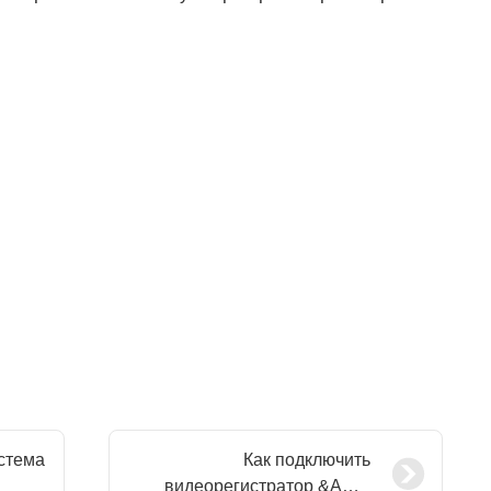
стема
Как подключить
видеорегистратор &Amp;