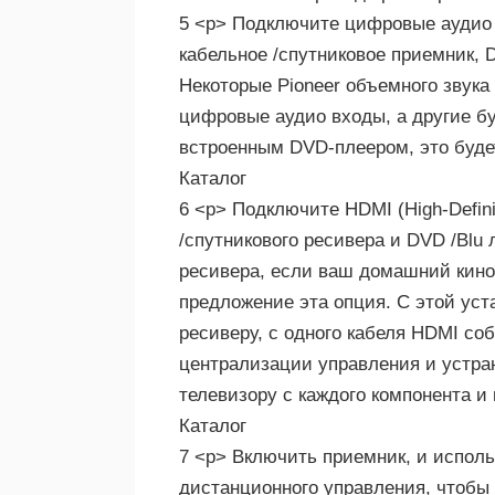
5 <р> Подключите цифровые аудио 
кабельное /спутниковое приемник, D
Некоторые Pioneer объемного звука
цифровые аудио входы, а другие бу
встроенным DVD-плеером, это буде
Каталог
6 <р> Подключите HDMI (High-Definit
/спутникового ресивера и DVD /Blu
ресивера, если ваш домашний кино
предложение эта опция. С этой ус
ресиверу, с одного кабеля HDMI со
централизации управления и устран
телевизору с каждого компонента и
Каталог
7 <р> Включить приемник, и исполь
дистанционного управления, чтобы 