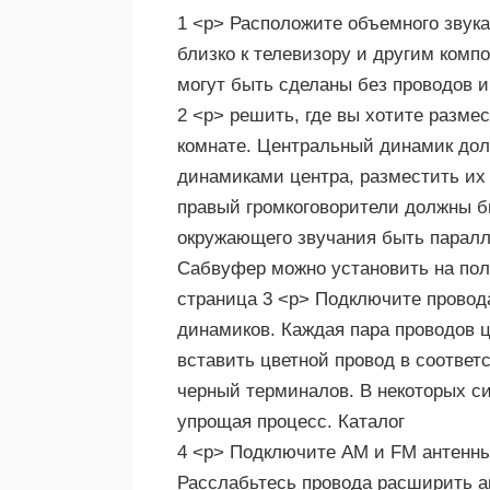
1 <р> Расположите объемного звука
близко к телевизору и другим комп
могут быть сделаны без проводов и
2 <р> решить, где вы хотите разме
комнате. Центральный динамик дол
динамиками центра, разместить их 
правый громкоговорители должны бы
окружающего звучания быть паралл
Сабвуфер можно установить на полу
страница 3 <р> Подключите провод
динамиков. Каждая пара проводов ц
вставить цветной провод в соответ
черный терминалов. В некоторых си
упрощая процесс. Каталог
4 <р> Подключите AM и FM антенны
Расслабьтесь провода расширить ан