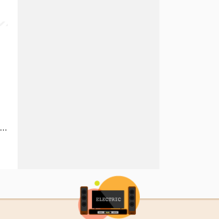
 подключить система объемного звучания к ресиверу DirecTV