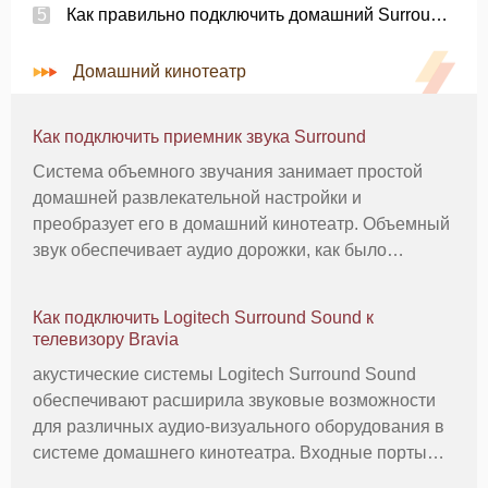
Как правильно подключить домашний Surround Sound System
Домашний кинотеатр
Как подключить приемник звука Surround
Система объемного звучания занимает простой
домашней развлекательной настройки и
преобразует его в домашний кинотеатр. Объемный
звук обеспечивает аудио дорожки, как было
задумано, чтобы быть услышанным. Звуковые
дорожки Типичный окружающего смешивают в 5,1,
Как подключить Logitech Surround Sound к
это означает, что будет пять звуковых кана
телевизору Bravia
акустические системы Logitech Surround Sound
обеспечивают расширила звуковые возможности
для различных аудио-визуального оборудования в
системе домашнего кинотеатра. Входные порты
позволяют легко выполнить подключение к DVD-