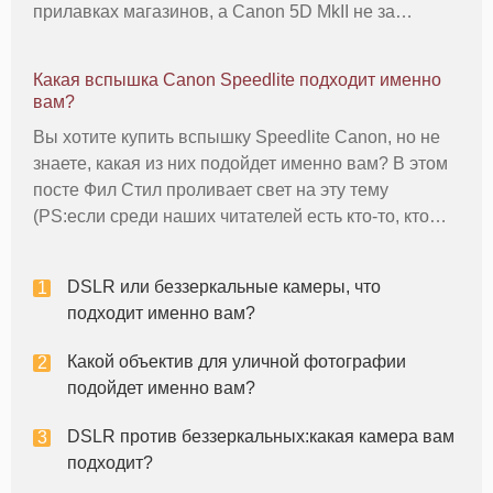
прилавках магазинов, а Canon 5D MkII не за
горами, самое время прояснить ситуацию с
размером сенсора в целом. Во времена пленок
Какая вспышка Canon Speedlite подходит именно
прямоугольник, на котором сн
вам?
Вы хотите купить вспышку Speedlite Canon, но не
знаете, какая из них подойдет именно вам? В этом
посте Фил Стил проливает свет на эту тему
(PS:если среди наших читателей есть кто-то, кто
хотел бы сделать аналогичный пост о других
брендах, мы были бы заинтересованы в его
DSLR или беззеркальные камеры, что
публикации). Инвестирование
подходит именно вам?
Какой объектив для уличной фотографии
подойдет именно вам?
DSLR против беззеркальных:какая камера вам
подходит?