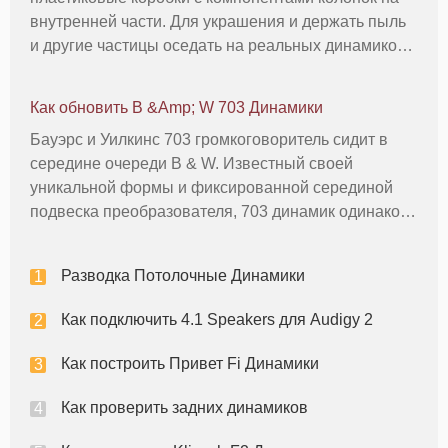
внутренней части. Для украшения и держать пыль
и другие частицы оседать на реальных динамиков,
производители часто ставят ткани следующее на
передней панели. Эти грили может стать магнитом
Как обновить B &Amp; W 703 Динамики
для пыли, шерсть дома
Бауэрс и Уилкинс 703 громкоговоритель сидит в
середине очереди B & W. Известный своей
уникальной формы и фиксированной серединой
подвеска преобразователя, 703 динамик одинаково
дома с аудио /видео ресиверов и усилителями
высокого класса. Хотя, обновляющиеся
Разводка Потолочные Динамики
внутренние компоненты, несомненно, привест
Как подключить 4.1 Speakers для Audigy 2
Как построить Привет Fi Динамики
Как проверить задних динамиков