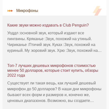
Микрофоны
Какие звуки можно издавать в Club Penguin?
Уоддл :основной звук, который издают все
пингвины. Кряканье :Звук, похожий на утиный.
Чириканье :Птичий звук. Куках :Звук, похожий на
куриный. Му :коровий звук. Хрю :Звук, похожий на
свиной. Ржать :Лошадиный звук. Гав :Звук, похожий
на собачий. Мяу :Кошачий звук. Рёв :Львиный звук.
Топ-7 лучших дешевых микрофонов стоимостью
Труба :
менее 50 долларов, которые стоит купить, обзоры
2022 года
Существует ли такая вещь, как лучший дешевый
микрофон до 50 долларов? В наши дни микрофоны
бывают всех форм и размеров и, конечно же,
ценовых диапазонов. Возможно, вы создаете
студию дома или в другой ситуации, когда вам