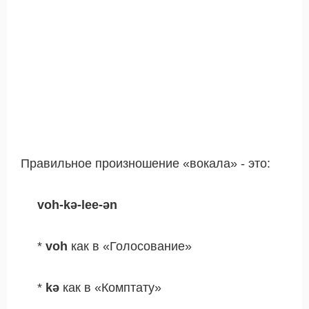
Правильное произношение «вокала» - это:
voh-kə-lee-ən
*
voh
как в «Голосование»
*
kə
как в «Комптату»