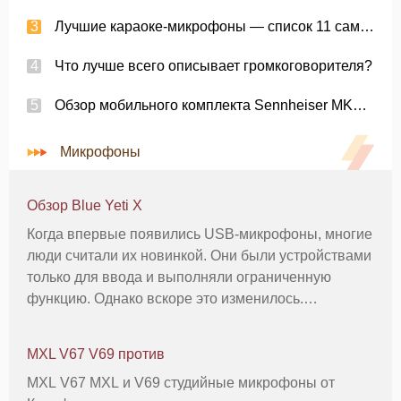
Лучшие караоке-микрофоны — список 11 самых новых в обзорах 2022 года
Что лучше всего описывает громкоговорителя?
Обзор мобильного комплекта Sennheiser MKE 200
Микрофоны
Обзор Blue Yeti X
Когда впервые появились USB-микрофоны, многие
люди считали их новинкой. Они были устройствами
только для ввода и выполняли ограниченную
функцию. Однако вскоре это изменилось.
Существует большое количество USB-микрофонов,
которые теперь также могут выводить звук. Тема
MXL V67 V69 против
этого обзора Blue Yeti X являет
MXL V67 MXL и V69 студийные микрофоны от