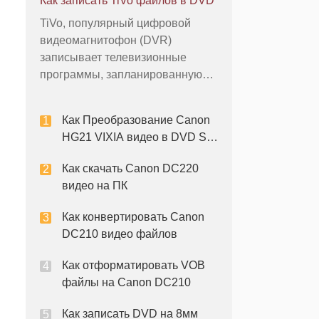
Как записать TiVo файлов в DVD
DVD-диски сохраняет качество
TiVo, популярный цифровой
видеокассет, прежде чем они
видеомагнитофон (DVR)
физически ухудшаться. Видео-
записывает телевизионные
программное обеспечение для
программы, запланированную
редактирования можно внест
пользователей, так что он может
быть просмотрен в любое время.
Как Преобразование Canon
С помощью TiVo Desktop,
HG21 VIXIA видео в DVD SP
бесплатное программное
на
обеспечение, которое может
Как скачать Canon DC220
быть установлено на ПК или Mac
видео на ПК
компьютеров, пользователи
могут
Как конвертировать Canon
DC210 видео файлов
Как отформатировать VOB
файлы на Canon DC210
Как записать DVD на 8мм