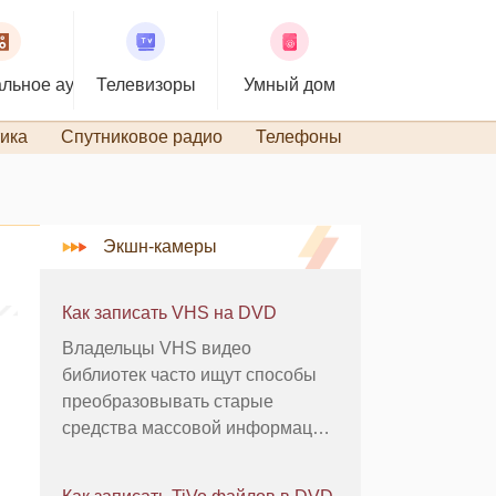
льное аудио
Телевизоры
Умный дом
ика
Спутниковое радио
Телефоны
TiVo и DVR
Экшн-камеры
Как записать VHS на DVD
Владельцы VHS видео
библиотек часто ищут способы
преобразовывать старые
средства массовой информации
в цифровом формате. Создание
резервных копий видеокассет на