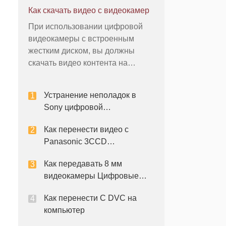
любителей видеооператоров и
Как скачать видео с видеокамер
цифровых кинематографистов
При использовании цифровой
из-за особенностей, таких как 16x
видеокамеры с встроенным
длинной стеклянной сменным
жестким диском, вы должны
объективом и 3x
скачать видео контента на
широкоугольный объектив. Он
компьютер, если вы хотите
используе
редактировать видео. Загрузка
Устранение неполадок в
контента похоже на
Sony цифровой
использование внешнего диска
видеокамеры
или USB-флэш-накопитель на
Как перенести видео с
жестком, а информация файл
Panasonic 3CCD
отправляется с видеокамеры на
видеокамера к компьютеру
внутренн
Как передавать 8 мм
видеокамеры Цифровые
ленты на компьютер
Как перенести С DVC на
компьютер