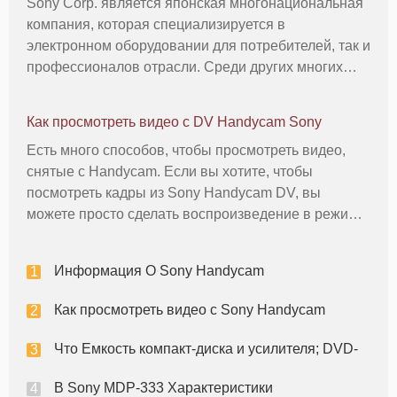
Sony Corp. является японская многонациональная
компания, которая специализируется в
электронном оборудовании для потребителей, так и
профессионалов отрасли. Среди других многих
продуктов, Sony производит DSR-PD100
Handycam, которая является одним из видов
Как просмотреть видео с DV Handycam Sony
полупрофессиональных (для потребителей, так
Есть много способов, чтобы просмотреть видео,
снятые с Handycam. Если вы хотите, чтобы
посмотреть кадры из Sony Handycam DV, вы
можете просто сделать воспроизведение в режиме
видеомагнитофон, чтобы просмотреть отснятый
материал на ЖК-экране камеры. Вы можете также
Информация О Sony Handycam
просмотреть его на телевизоре, подк
Как просмотреть видео с Sony Handycam
Что Емкость компакт-диска и усилителя; DVD-
В Sony MDP-333 Характеристики