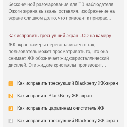
бесконечной разочарования для ТВ наблюдателя.
Ожоги экрана вызваны оставляя, изображение на
экране слишком долго, что приводит к призрак
этого форма, дизайн или цвет на той части экрана,
которая сохраняется, заслоняя другие
Как исправить треснувший экран LCD на камеру
изображения. Ущерб, как правило, не т
ЖК-экран камеры переворачивается так,
пользователь может просматривать то, что она
снимает. ЖК обозначает жидкокристаллический
дисплей. Эти жидкие кристаллы производят
цифровое изображение, которое отображается на
экране флип-из. Если ЖК-экран становится белым,
Как исправить треснувший Blackberry ЖК-экран
или если изображение перевернуто с ног
Как исправить BlackBerry ЖК-экран
Как исправить царапинам очиститель ЖК
Как исправить треснувший Blackberry ЖК-экран