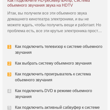
Как Подключите HD-ресивер &Amp; Система
объемным звуком, либо с системой полного
объемного звучания звука на HDTV
размера до
Итак, вы получили все эти объемного звука
домашнего кинотеатра электроники, и вы не
можете ждать, чтобы получить вещи и работает. Но
проблема есть, все эти крутые электроника просто
сидел вокруг вашего дома, и все они должны быть
подключены друг к другу. Задняя часть приемника
Как подключить телевизор к системе объемного
HD выглядит как космич
звучания
Как выбрать систему объемного звучания
Как подключить проигрыватель к система
объемного звучания
Как подключить DVD в режиме объемного
звучания
Как подключить активный сабвуфер к системе