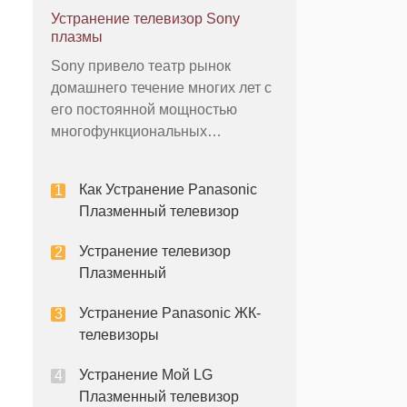
может быть также просто, как
Устранение телевизор Sony
превращая ваш телевизор и
плазмы
выключать. Проблемы
Sony привело театр рынок
плазменный телевизор может
домашнего течение многих лет с
варьироваться от изображения к
его постоянной мощностью
пороков развития, гудящих шумо
многофункциональных
ресиверов, CD /DVD-плееров,
телевизоров и другой
Как Устранение Panasonic
электроники. Sony плазменные
Плазменный телевизор
телевизоры особенно приятно -
они имеют высокое разрешение,
Устранение телевизор
четкие фотографии и много
Плазменный
входов и управления. Как и в
любой
Устранение Panasonic ЖК-
телевизоры
Устранение Мой LG
Плазменный телевизор