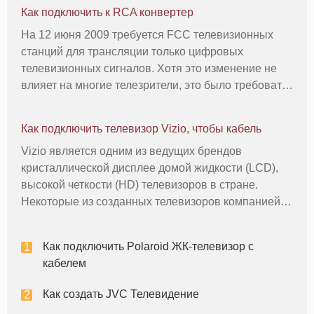
Как подключить к RCA конвертер
На 12 июня 2009 требуется FCC телевизионных
станций для трансляции только цифровых
телевизионных сигналов. Хотя это изменение не
влияет на многие телезрители, это было требовать
от тех, с аналоговым телевидением устанавливает
приобрести цифроаналоговый конвертера для
Как подключить телевизор Vizio, чтобы кабель
того, чтобы продолжать использов
Vizio является одним из ведущих брендов
кристаллической дисплее домой жидкости (LCD),
высокой четкости (HD) телевизоров в стране.
Некоторые из созданных телевизоров компанией
на самом деле толщиной менее одного дюйма.
Если у вас есть возможность приобрести и владеть
Как подключить Polaroid ЖК-телевизор с
телевизор Vizio ЖК HD и кабель аб
кабелем
Как создать JVC Телевидение