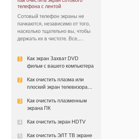
Как очистить экран сотового
блестящей, эстетически стекла,
телефона с лентой
гладкой и способствует легким
Сотовый телефон экраны не
движением пальца, что делает
пачкаются, независимо от того,
навигацию по Droid X просто. К
насколько тщательно вы, чтобы
сожалению, это блестящий с
держать их в чистоте. Все,
начиная от смазки в день обед к
маслам, естественно,
Как экран Захват DVD
содержащихся в коже человека
фильм с вашего компьютера
ставят пятна по всему
сенсорными экранами и без
Как очистить плазма или
сенсорных экранов, так. Наличие
плоский экран телевизора
чистого экрана сотового
Безопасное
Как очистить плазменным
экрана ПК
Как очистить экран HDTV
Как очистить ЭЛТ ТВ экране