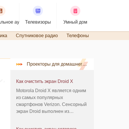
льное аудио
Телевизоры
Умный дом
ика
Спутниковое радио
Телефоны
TiVo и DVR
Проекторы для домашнего кинотеатра
Как очистить экран Droid X
Motorola Droid X является одним
из самых популярных
смартфонов Verizon. Сенсорный
экран Droid выполнен из
царапин и поломок
устойчивостью Gorilla Glass,