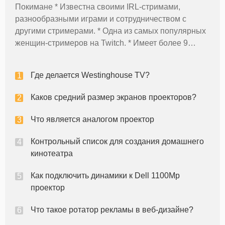
Покимане * Известна своими IRL-стримами,
ламп нак
разнообразными играми и сотрудничеством с
другими стримерами. * Одна из самых популярных
женщин-стримеров на Twitch. * Имеет более 9
миллионов подписчиков на Twitch и 6,5 миллионов
подписчиков на YouTube. Ниндзя * Известен
Где делается Westinghouse TV?
своими трансляциями по Fortn
Каков средний размер экранов проекторов?
Что является аналогом проектор
Контрольный список для создания домашнего
кинотеатра
Как подключить динамики к Dell 1100Mp
проектор
Что такое ротатор рекламы в веб-дизайне?