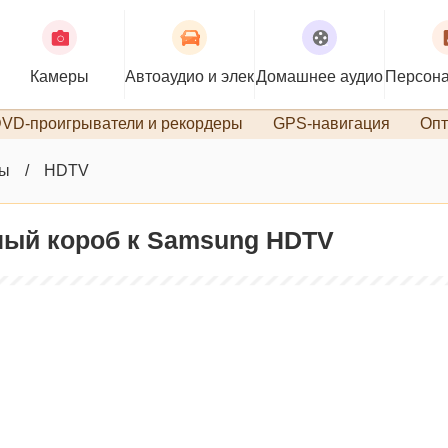
Камеры
Автоаудио и электроника
Домашнее аудио
Персона
VD-проигрыватели и рекордеры
GPS-навигация
Опт
ры
HDTV
ный короб к Samsung HDTV