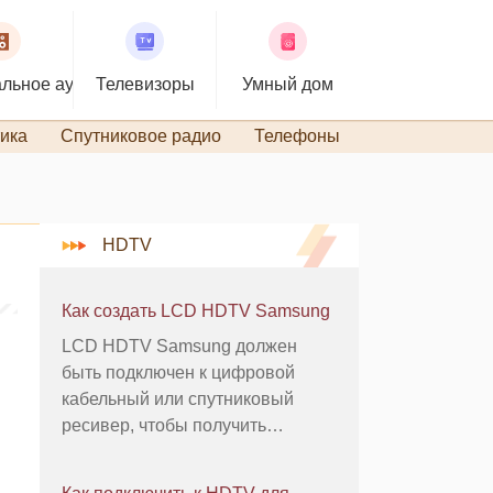
льное аудио
Телевизоры
Умный дом
ика
Спутниковое радио
Телефоны
TiVo и DVR
HDTV
Как создать LCD HDTV Samsung
LCD HDTV Samsung должен
быть подключен к цифровой
кабельный или спутниковый
ресивер, чтобы получить
большинство функций высокой
четкости телевизионного, и