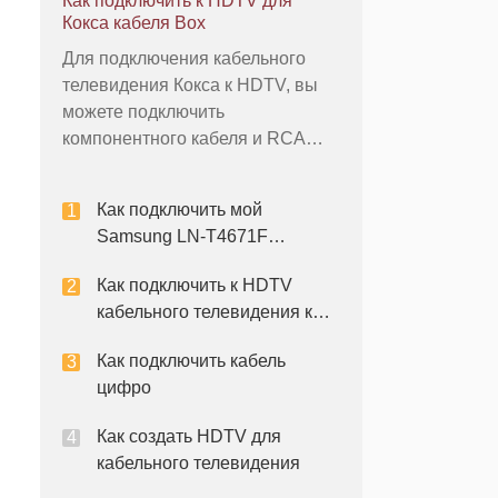
Как подключить к HDTV для
может быть готов следить за
Кокса кабеля Box
несколько шагов. Подключение
Для подключения кабельного
телевизора к цифровому поле с
телевидения Кокса к HDTV, вы
помощью кабеля HDMI
можете подключить
обеспечит еще более высокое
компонентного кабеля и RCA
качество и
аудио кабели, или Вы можете
использовать один кабель HDMI.
Как подключить мой
HDMI кабель передает как аудио
Samsung LN-T4671F
и видео сигнал по одному
телевизор
кабелю и обеспечивает лучшее
Как подключить к HDTV
качество изображения, чем с
кабельного телевидения к
компонентного видео. Процес
телевизору
Как подключить кабель
цифро
Как создать HDTV для
кабельного телевидения