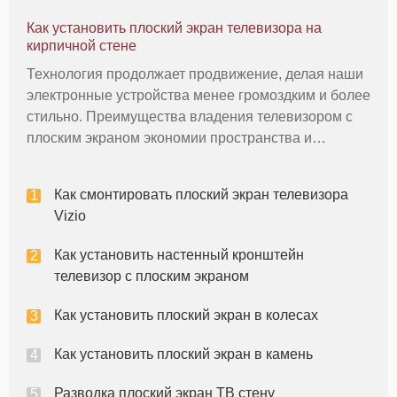
способность повесить один раз в любом месте. Тем
Как установить плоский экран телевизора на
не менее, без надлежащего оборудован
кирпичной стене
Технология продолжает продвижение, делая наши
электронные устройства менее громоздким и более
стильно. Преимущества владения телевизором с
плоским экраном экономии пространства и
представления в современном стиле. Монтаж
телевизора на кирпичной стене занимает оба эти
Как смонтировать плоский экран телевизора
преимущества на более высокий ур
Vizio
Как установить настенный кронштейн
телевизор с плоским экраном
Как установить плоский экран в колесах
Как установить плоский экран в камень
Разводка плоский экран ТВ стену