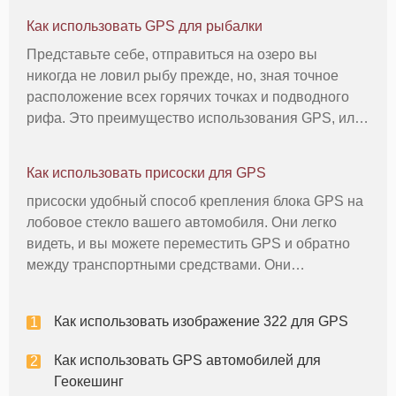
Как использовать GPS для рыбалки
Представьте себе, отправиться на озеро вы
никогда не ловил рыбу прежде, но, зная точное
расположение всех горячих точках и подводного
рифа. Это преимущество использования GPS, или
глобальная система позиционирования, во время
рыбалки. GPS-устройство использует систему
Как использовать присоски для GPS
Земли орбитальных спутников, чт
присоски удобный способ крепления блока GPS на
лобовое стекло вашего автомобиля. Они легко
видеть, и вы можете переместить GPS и обратно
между транспортными средствами. Они
удерживаются на месте с помощью вакуумного
уплотнения между лицом присоски и поверхностью
Как использовать изображение 322 для GPS
стекла. Если вы не установите присоск
Как использовать GPS автомобилей для
Геокешинг