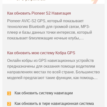
Как обновить Pioneer S2 Навигация
Pioneer AVIC-S2 GPS, который показывает
технологию Bluetooth для громкой связи, MP3-
плеер и базы данных точки интересов, который
показывает близлежащие ночные клубы,
рестораны и жилье по карте. По случаю,
бесплатные обновления программного
Как обновить мою систему Кобра GPS
обеспечения может быть освобожден, что вопросы
Онлайн кобры из GPS навигационных устройств
исправлений с
предназначены для оказания помощи водителям
направлениях местах по всей стране. Большинство
моделей предлагают такие функции, как помощь
полосы и точки интереса базы данных, которая
отображает рядом развлекательные центры,
Как обновить систему навигации
жилье, рестораны и банкоматов на
Как обновить в тире навигационная система