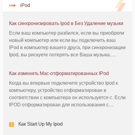
iPod
Как синхронизировать Ipod в Без Удаление музыки
Если ваш компьютер разбился, если вы приобрели
новый компьютер или если вы подключить ваш
IPod в компьютер вашего друга, при синхронизации
Ipod, вы рискуете потерять все Ваша музыка.
Однако, давая знать, что компьютер музыка на Ipod
должны передать в компьютер, вам сохранить
Как изменить Mac-отформатированных IPod
вашу музыку, которая мож
Когда вы впервые подключите устройство Ipod к
компьютеру, устройство отформатирован в
соответствии с компьютера он используется с. Если
IPOD отформатирован для использования с
компьютером Mac, он не может быть использован с
компьютером Windows. Если вы хотите, чтобы
Как Start Up My Ipod
переформатировать Mac отформатиро