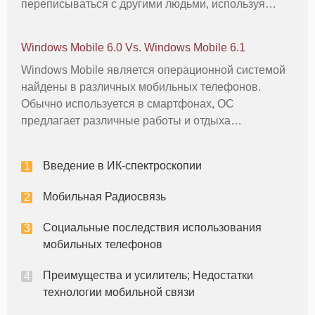
переписываться с другими людьми, используя
несколько возможных методов. Каждый метод
коммуникации требуется только основные
Windows Mobile 6.0 Vs. Windows Mobile 6.1
технологические навыки и знания. Телефонные
Windows Mobile является операционной системой
звонки Ката
найдены в различных мобильных телефонов.
Обычно используется в смартфонах, ОС
предлагает различные работы и отдыха
приложений, чтобы держать вас развлекали и
связаны в то время как вы находитесь в дороге.
Введение в ИК-спектроскопии
Если вы используете телефон с Windows Mobile
6.0,
Мобильная Радиосвязь
Социальные последствия использования
мобильных телефонов
Преимущества и усилитель; Недостатки
технологии мобильной связи