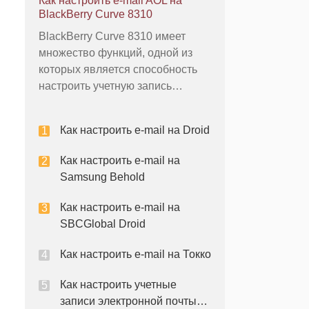
Как настроить e-mail AOL на
учетных записей электронной
BlackBerry Curve 8310
почты из телефона. После
BlackBerry Curve 8310 имеет
настройки учетной записи
множество функций, одной из
электронной почты на Bold, вы
которых является способность
можете отправлять и получать
настроить учетную запись
сообщ
электронной почты. Есть много
преимуществ, имеющих учетная
Как настроить e-mail на Droid
запись электронной почты
создана на BlackBerry.
Как настроить e-mail на
Например, ваш телефон будет
Samsung Behold
уведомлять вас о входящих
писем, и вы также можете легк
Как настроить e-mail на
SBCGlobal Droid
Как настроить e-mail на Токко
Как настроить учетные
записи электронной почты