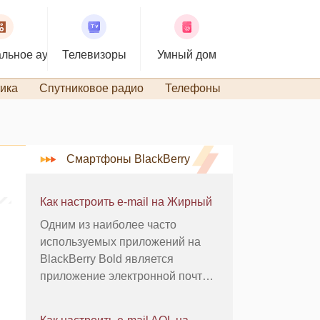
льное аудио
Телевизоры
Умный дом
ика
Спутниковое радио
Телефоны
TiVo и DVR
Смартфоны BlackBerry
Как настроить e-mail на Жирный
Одним из наиболее часто
используемых приложений на
BlackBerry Bold является
приложение электронной почты.
Смелые пользователи могут
управлять многочисленными