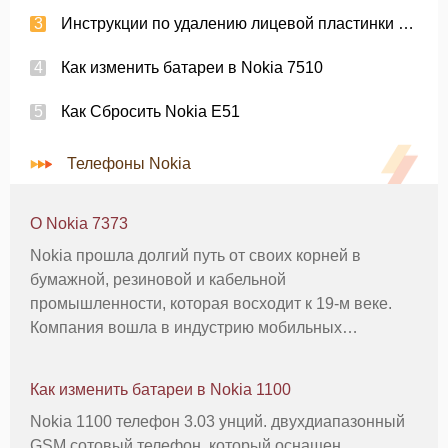
Инструкции по удалению лицевой пластинки из Nokia E51
Как изменить батареи в Nokia 7510
Как Сбросить Nokia E51
Телефоны Nokia
О Nokia 7373
Nokia прошла долгий путь от своих корней в
бумажной, резиновой и кабельной
промышленности, которая восходит к 19-м веке.
Компания вошла в индустрию мобильных
телефонов в 1992 году с введением Nokia 1011,
который помог проложить путь для будущих
Как изменить батареи в Nokia 1100
моделей мобильных телефонов, таких как Nokia
Nokia 1100 телефон 3.03 унций. двухдиапазонный
7373. Разм
GSM сотовый телефон, который оснащен