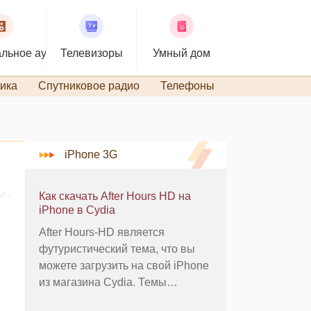
льное аудио
Телевизоры
Умный дом
ика
Спутниковое радио
Телефоны
TiVo и DVR
iPhone 3G
Как скачать After Hours HD на
iPhone в Cydia
After Hours-HD является
футуристический тема, что вы
можете загрузить на свой iPhone
из магазина Cydia. Темы
изменить внешний вид вашего