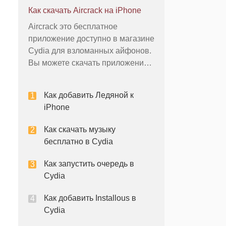
iPhone, изменяя фоновые
Как скачать Aircrack на iPhone
изображения, меню и значки.
Aircrack это бесплатное
Установлен Cydia магазин на
приложение доступно в магазине
iPhone во время процесса
Cydia для взломанных айфонов.
джейлбрейка. В то время как
Вы можете скачать приложение
джейлбрейка не нарушать закон,
на главном экране вашего
устройства непосредственно из
Как добавить Ледяной к
Cydia. Aircrack позволяет
iPhone
взломать пароль для
обеспеченных сетей Wi-Fi,
Как скачать музыку
используя свой iPhone. Вы
бесплатно в Cydia
должны, однако, только
использова
Как запустить очередь в
Cydia
Как добавить Installous в
Cydia