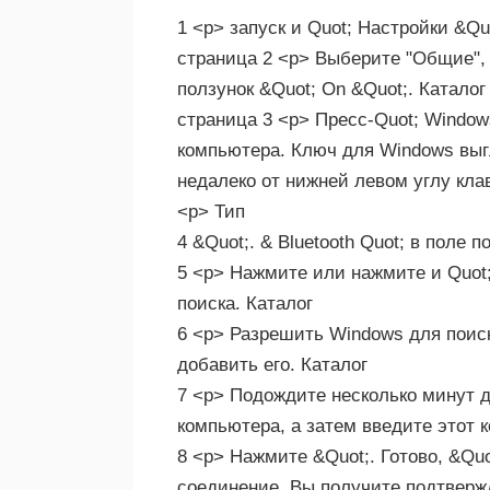
1 <р> запуск и Quot; Настройки &Qu
страница 2 <р> Выберите "Общие", 
ползунок &Quot; On &Quot;. Каталог
страница 3 <р> Пресс-Quot; Windo
компьютера. Ключ для Windows выгл
недалеко от нижней левом углу кл
<р> Тип
4 &Quot;. & Bluetooth Quot; в поле п
5 <р> Нажмите или нажмите и Quot;
поиска. Каталог
6 <р> Разрешить Windows для поиск
добавить его. Каталог
7 <р> Подождите несколько минут 
компьютера, а затем введите этот к
8 <р> Нажмите &Quot;. Готово, &Qu
соединение. Вы получите подтверж