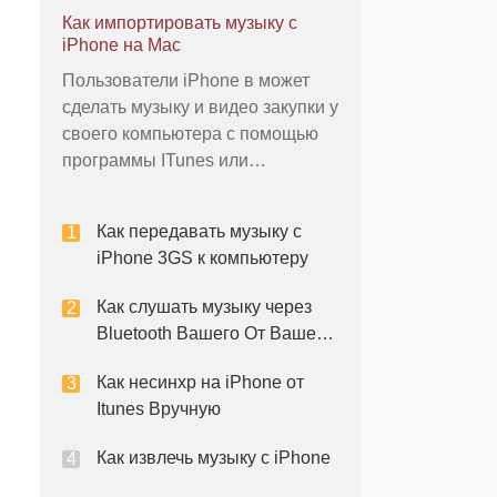
качестве резервного или
Как импортировать музыку с
записать их на компакт-диск. Вы
iPhone на Mac
также можете добавить свои
Пользователи iPhone в может
айфонов покупки в библиотеку
сделать музыку и видео закупки у
ITunes на других компьютерах.
своего компьютера с помощью
Синхронизация ваших пок
программы ITunes или
непосредственно с устройства
iPhone. После совершения
Как передавать музыку с
покупки песни из iPhone Itunes
iPhone 3GS к компьютеру
приложение, музыка может быть
передана на компьютер Mac
Как слушать музыку через
легко. Ввод музыки на
Bluetooth Вашего От Вашего
компьютере Mac позволит вам
iPhone
Как несинхр на iPhone от
Itunes Вручную
Как извлечь музыку с iPhone