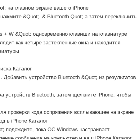
ot; на главном экране вашего iPhone
нажмите &Quot;. & Bluetooth Quot; а затем переключить
ws + W &Quot; одновременно клавиши на клавиатуре
ядит как четыре застекленные окна и находится
авиатуры
оиска Каталог
. Добавить устройство Bluetooth &Quot; из результатов
а устройств Bluetooth, затем щелкните iPhone, чтобы
для проверки кода сопряжения всплывающее на экране
од в iPhone Каталог
ot; подождите, пока ОС Windows настраивает
дение сообщения на компьютер и ваш iPhone Каталог