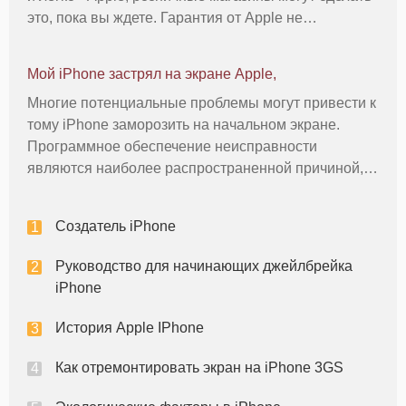
это, пока вы ждете. Гарантия от Apple не
распространяется на iPhone сталкивается, однако,
так что вы должны платить из своего кармана за
Мой iPhone застрял на экране Apple,
ремонт какой бы вариа
Многие потенциальные проблемы могут привести к
тому iPhone заморозить на начальном экране.
Программное обеспечение неисправности
являются наиболее распространенной причиной,
но повреждения внутренней аппаратной также
предотвращает iPhone нормально
Создатель iPhone
функционировать. Чтобы решить эту проблему,
устранит
Руководство для начинающих джейлбрейка
iPhone
История Apple IPhone
Как отремонтировать экран на iPhone 3GS