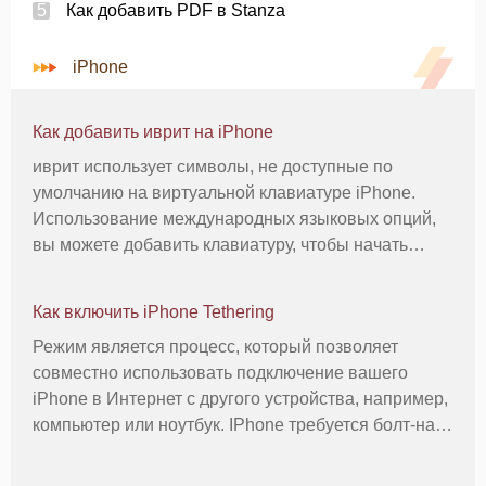
Как добавить PDF в Stanza
iPhone
Как добавить иврит на iPhone
иврит использует символы, не доступные по
умолчанию на виртуальной клавиатуре iPhone.
Использование международных языковых опций,
вы можете добавить клавиатуру, чтобы начать
вводить на иврите. С помощью клавиатуры на
иврите, вам ввести символов иврита
Как включить iPhone Tethering
непосредственно в любой документ, который
Режим является процесс, который позволяет
поддер
совместно использовать подключение вашего
iPhone в Интернет с другого устройства, например,
компьютер или ноутбук. IPhone требуется болт-на-
модема пакет от оператора сети для того, чтобы
поделиться своим сотовой связи данных. Трубка