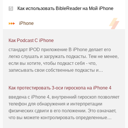
Как использовать BibleReader на Мой iPhone
iPhone
Как Podcast С iPhone
стандарт IPOD приложение В iPhone делает его
легко слушать и загружать подкасты. Тем не менее,
если вы хотите, чтобы подкаст себя - что,
записывать свои собственные подкасты и
поделиться ими с другими - вам понадобится
приложение стороннего производителя. Многие
Как протестировать 3-оси гироскопа на iPhone 4
приложения доступны для облегчения ва
введена с iPhone 4, внутренний гироскоп позволяет
телефон для обнаружения и интерпретации
физических сдвиги в его положении. Это означает,
что вы можете контролировать определенные
приложения, просто наклоняя или встряхивания