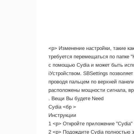
<р> Изменение настройки, такие как
требуется перемещаться по папке "
с помощью Cydia и может быть исп
iУстройством. SBSettings позволяе
проводя пальцем по верхней панели
расположены мощности сигнала, вр
. Вещи Вы будете Need
Cydia <бр >
Инструкции
1 <р> Откройте приложение "Cydia"
2 <р> Подождите Cydia полностью з