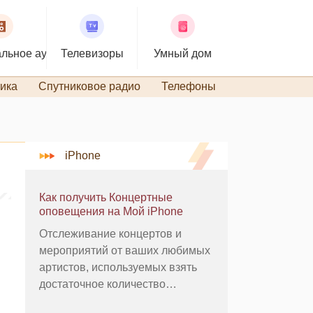
льное аудио
Телевизоры
Умный дом
ика
Спутниковое радио
Телефоны
TiVo и DVR
iPhone
Как получить Концертные
оповещения на Мой iPhone
Отслеживание концертов и
мероприятий от ваших любимых
артистов, используемых взять
достаточное количество
исследований и времени. К