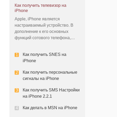
счастью, несколько iPhone
Как получить телевизор на
приложения теперь могут
iPhone
сделать эту работу за вас, пока
Apple, iPhone является
вы спите, и предупредить вас,
настраиваемый устройство. В
когда ваш любимый художник
дополнение к его основных
приезжает в город. Некоторые
функций сотового телефона,
пользователи имеют доступ к
тысячам приложений, которые
Как получить SNES на
повышают полезность телефона.
iPhone
Например, пользователи могут
смотреть телевизионные
Как получить персональные
программы на iPhone с помощью
сигналы на iPhone
установки приложений, которы
Как получить SMS Настройки
на iPhone 2.2.1
Как делать в MSN на iPhone