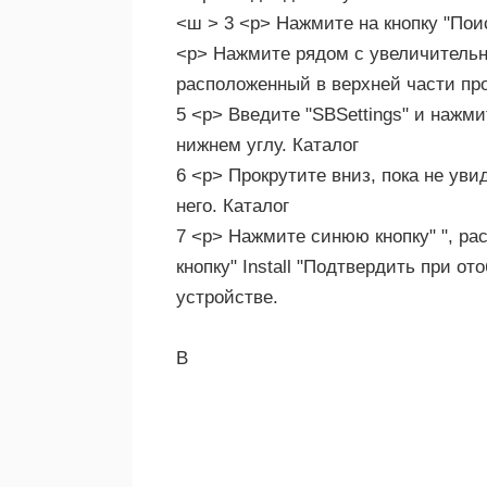
<ш > 3 <р> Нажмите на кнопку "Поис
<р> Нажмите рядом с увеличительны
расположенный в верхней части пр
5 <р> Введите "SBSettings" и нажм
нижнем углу. Каталог
6 <р> Прокрутите вниз, пока не уви
него. Каталог
7 <р> Нажмите синюю кнопку" ", р
кнопку" Install "Подтвердить при о
устройстве.
В