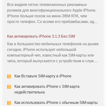
Все видели пятно телевизионных рекламных
роликов для многофункционального Apple IPhone.
IPhone больше похож на мини-ЭВМ КПК, чем
просто телефон. Со всеми его прибамбасами, одна
вещь, которая iPhone отсутствует традиционная
инструкция. И в то время как это весело узнать, как
Как активировать iPhone 3.1.3 Без SIM
использовать различные пр
Как и большинство мобильных телефонов на рынке
сегодня, iPhone использует небольшой
компьютерный чип, известный как SIM-карты или
чипа, который выпускается с устройством и служит
Уникальный идентификатор в поставщика услуг
беспроводной связи. SIM-карта, что облегчает
Как Вставьте SIM-карту в iPhone
связь между вашим iPhone и вашег
Как активировать iPhone с SIM-карта
недействительна
Как использовать iPhone с обычным SIM-карты