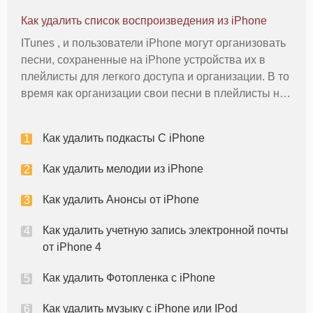
оснащен 3 - мегапиксельной камерой , способной
Как удалить список воспроизведения из iPhone
принимать еще фотографии или
ITunes , и пользователи iPhone могут организовать
песни, сохраненные на iPhone устройства их в
плейлисты для легкого доступа и организации. В то
время как организации свои песни в плейлисты не
занимает лишнее пространство на устройстве , вы
можете удалить их должно изменить ваши вкусы
Как удалить подкасты С iPhone
или ваши катег
Как удалить мелодии из iPhone
Как удалить Анонсы от iPhone
Как удалить учетную запись электронной почты
от iPhone 4
Как удалить Фотопленка с iPhone
Как удалить музыку с iPhone или IPod