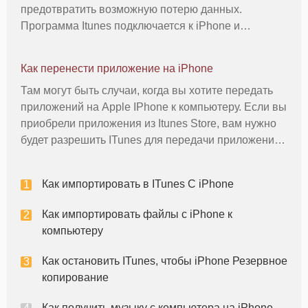
предотвратить возможную потерю данных.
Программа Itunes подключается к iPhone и
предложит перенести купленные предметы, в том
числе приложения, видео и песни, с iPhone в
Как перенести приложение на iPhone
качестве резервного. После передачи, песни появл
Там могут быть случаи, когда вы хотите передать
приложений на Apple IPhone к компьютеру. Если вы
приобрели приложения из Itunes Store, вам нужно
будет разрешить ITunes для передачи приложений
перед подключением iPhone к компьютеру. Кроме
того, если вы использовали несколько учетных
Как импортировать в ITunes С iPhone
записей ITunes, ч
Как импортировать файлы с iPhone к
компьютеру
Как остановить ITunes, чтобы iPhone Резервное
копирование
Как получить музыку с компьютера на iPhone