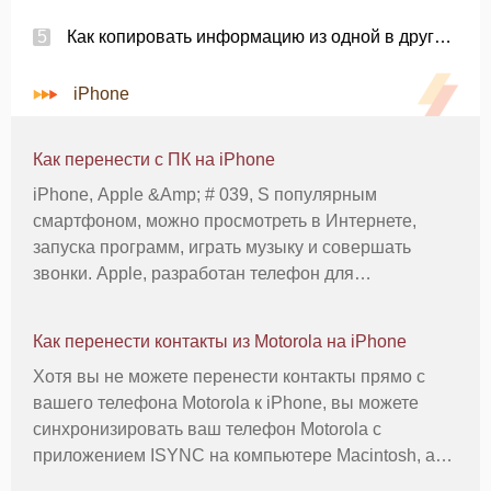
Как копировать информацию из одной в другую iPhone
iPhone
Как перенести с ПК на iPhone
iPhone, Apple &Amp; # 039, S популярным
смартфоном, можно просмотреть в Интернете,
запуска программ, играть музыку и совершать
звонки. Apple, разработан телефон для
подключения через Itunes, приложения iPhone или
через электронной почте файл по адресу, который
Как перенести контакты из Motorola на iPhone
синхронизируется с телефоном. Инструкц
Хотя вы не можете перенести контакты прямо с
вашего телефона Motorola к iPhone, вы можете
синхронизировать ваш телефон Motorola с
приложением ISYNC на компьютере Macintosh, а
затем синхронизировать iPhone с твой компьютер.