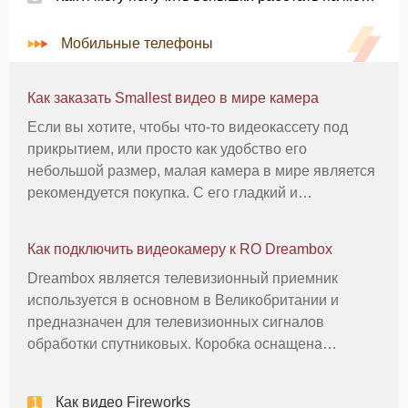
Мобильные телефоны
Как заказать Smallest видео в мире камера
Если вы хотите, чтобы что-то видеокассету под
прикрытием, или просто как удобство его
небольшой размер, малая камера в мире является
рекомендуется покупка. С его гладкий и
сексуальный размер, вам больше не придется
беспокоиться о натыкаясь на вещи или чего чехол.
Как подключить видеокамеру к RO Dreambox
В зависимости от того, что модель вы
Dreambox является телевизионный приемник
используется в основном в Великобритании и
предназначен для телевизионных сигналов
обработки спутниковых. Коробка оснащена
различными входными гнездами на задней панели
для подключения различного оборудования, в том
Как видео Fireworks