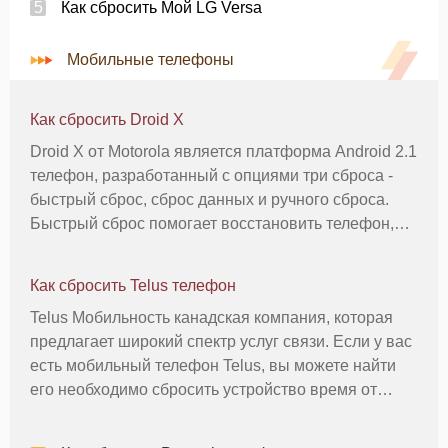
Как сбросить Мой LG Versa
Мобильные телефоны
Как сбросить Droid X
Droid X от Motorola является платформа Android 2.1
телефон, разработанный с опциями три сброса -
быстрый сброс, сброс данных и ручного сброса.
Быстрый сброс помогает восстановить телефон,
когда он или сбое приложения или зависает. Сброс
настроек удаляет сохраненные настройки и другие
Как сбросить Telus телефон
данные и возвра
Telus Мобильность канадская компания, которая
предлагает широкий спектр услуг связи. Если у вас
есть мобильный телефон Telus, вы можете найти
его необходимо сбросить устройство время от
времени. Большинство телефонов Telus приходят
отформатирован с двумя вариантами сброса: