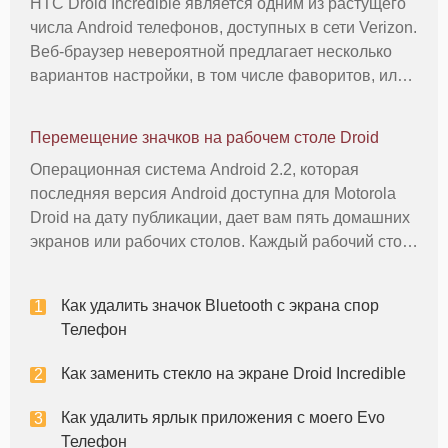
HTC Droid Incredible является одним из растущего
числа Android телефонов, доступных в сети Verizon.
Веб-браузер невероятной предлагает несколько
вариантов настройки, в том числе фаворитов, или
закладок, которая дает вам быстрый и легкий
доступ к любому месту вы укажете. Закладки очень
Перемещение значков на рабочем столе Droid
удобно, хотя с
Операционная система Android 2.2, которая
последняя версия Android доступна для Motorola
Droid на дату публикации, дает вам пять домашних
экранов или рабочих столов. Каждый рабочий стол
может быть персонифицированным с применением
ярлыков и виджетов. Приложение ярлык открывает
Как удалить значок Bluetooth с экрана спор
приложение с краном, и
Телефон
Как заменить стекло на экране Droid Incredible
Как удалить ярлык приложения с моего Evo
Телефон