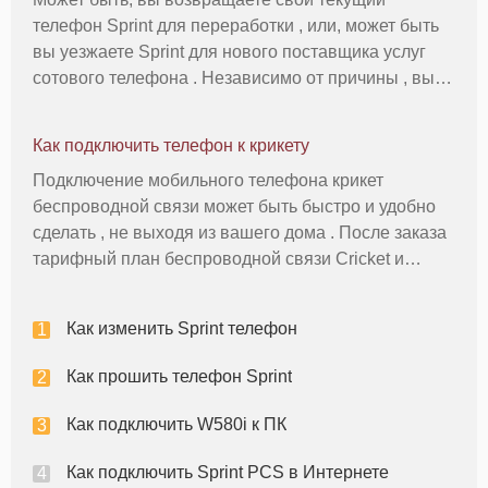
телефон Sprint для переработки , или, может быть
вы уезжаете Sprint для нового поставщика услуг
сотового телефона . Независимо от причины , вы
должны будете отключить телефон , чтобы начать
процесс . Отключение телефона требуется
Как подключить телефон к крикету
обратиться непосредственно S
Подключение мобильного телефона крикет
беспроводной связи может быть быстро и удобно
сделать , не выходя из вашего дома . После заказа
тарифный план беспроводной связи Cricket и
сотовый телефон, вы можете активировать
устройство без получения дополнительной помощи
Как изменить Sprint телефон
или сделать поездку в Cricket Wirel
Как прошить телефон Sprint
Как подключить W580i к ПК
Как подключить Sprint PCS в Интернете