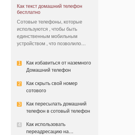
устройства. Некоторые общие
Как текст домашний телефон
вопросы, которые возникают из-
бесплатно
за слабого сигнала включают
Сотовые телефоны, которые
пропущенных звонков, плохой
используются , чтобы быть
прием и неспособность получать
единственным мобильным
важные телефо
устройством , что позволило
отправлять и получать текстовые
сообщения , вместо вызова кого-
Как избавиться от наземного
то. В наше время , вы даже
Домашний телефон
можете отправить текст в
стационарный телефон . Тем не
Как скрыть свой номер
менее, параобстоятельств
сотового
должен существовать , прежд
Как пересылать домашний
телефон в сотовый телефон
Как использовать
переадресацию на