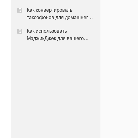
домашний телефон
Как конвертировать
таксофонов для домашнего
использования
Как использовать
МэджикДжек для вашего
домашнего бизнеса