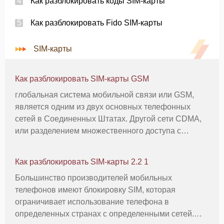
Как разблокировать коды SIM-карты
Как разблокировать Fido SIM-карты
SIM-карты
Как разблокировать SIM-карты GSM
глобальная система мобильной связи или GSM,
является одним из двух основных телефонных
сетей в Соединенных Штатах. Другой сети CDMA,
или разделением множественного доступа с
кодовым. Технология GSM широко распространена
в США, но более распространены на
Как разблокировать SIM-карты 2.2 1
международном уровне. GSM и CDMA предлагают
Большинство производителей мобильных
не
телефонов имеют блокировку SIM, которая
ограничивает использование телефона в
определенных странах с определенными сетей.