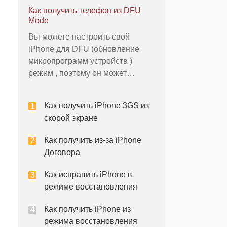
Еслиотключен или режим
Как получить телефон из DFU
Восстановление вашего iPhone
Mode
внезапно появляется на экране ,
Вы можете настроить свой
используйте Itunes , чтобы
iPhone для DFU (обновление
восстановить его до
микропрограмм устройств )
нормального рабочего состояния
режим , поэтому он может
. Как
взаимодействовать и общаться с
Itunes без загрузки операционной
Как получить iPhone 3GS из
системы устройства . DFU режим
скорой экране
в основном используется для
установки конкретного прошивку
Как получить из-за iPhone
на iPhone . После того, какiPhone
Договора
перейдет
Как исправить iPhone в
режиме восстановления
Как получить iPhone из
режима восстановления