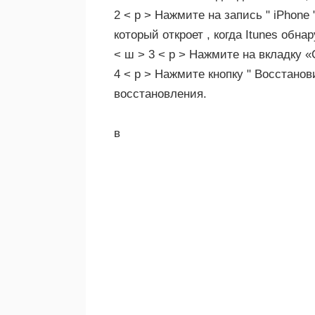
2 < р > Нажмите на запись " iPhone 
который откроет , когда Itunes обна
< ш > 3 < р > Нажмите на вкладку «
4 < р > Нажмите кнопку " Восстанови
восстановления.
в