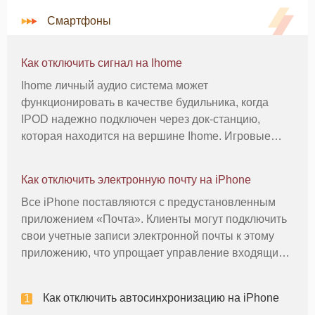
Смартфоны
Как отключить сигнал на Ihome
Ihome личный аудио система может
функционировать в качестве будильника, когда
IPOD надежно подключен через док-станцию,
которая находится на вершине Ihome. Игровые
должен быть подключен к установочной станции с
соответствующей вставкой, как определено в
Как отключить электронную почту на iPhone
модели IPOD, или поколения. Кроме того, IPOD д
Все iPhone поставляются с предустановленным
приложением «Почта». Клиенты могут подключить
свои учетные записи электронной почты к этому
приложению, что упрощает управление входящими
и исходящими сообщениями. Хотя само
приложение «Почта» удалить нельзя, вы можете
Как отключить автосинхронизацию на iPhone
отключить свою учетную запись электро