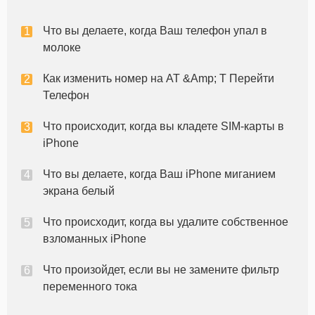
выявление вызов как от вас . Там может бытьраз,
когда вы хотите , чтобы позвонить кому-нибудь
Что вы делаете, когда Ваш телефон упал в
анонимно. Хотя вы не можете
молоке
Как изменить номер на AT &Amp; T Перейти
Телефон
Что происходит, когда вы кладете SIM-карты в
iPhone
Что вы делаете, когда Ваш iPhone миганием
экрана белый
Что происходит, когда вы удалите собственное
взломанных iPhone
Что произойдет, если вы не замените фильтр
переменного тока