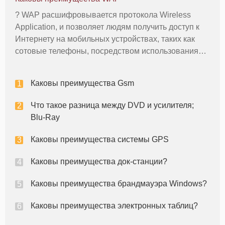
производительности GSM помогает понять, почему
? WAP расшифровывается протокола Wireless
Application, и позволяет людям получить доступ к
Интернету на мобильных устройствах, таких как
сотовые телефоны, посредством использования
WAP-браузер. Хотя в 2011 году WAP в основном
были заменены HTML для использования в
Каковы преимущества Gsm
Интернет на мобильные телефоны, в
Что такое разница между DVD и усилителя;
Blu-Ray
Каковы преимущества системы GPS
Каковы преимущества док-станции?
Каковы преимущества брандмауэра Windows?
Каковы преимущества электронных таблиц?