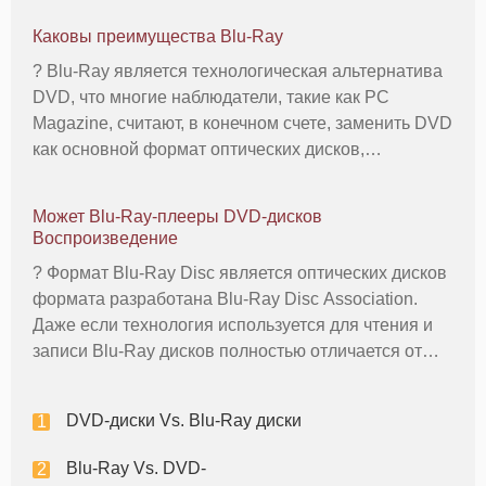
Каковы преимущества Blu-Ray
? Blu-Ray является технологическая альтернатива
DVD, что многие наблюдатели, такие как PC
Magazine, считают, в конечном счете, заменить DVD
как основной формат оптических дисков,
предназначенная для воспроизведения видео. Blu-
Ray предназначен для воспроизведения на
Может Blu-Ray-плееры DVD-дисков
мониторах высокой четкости, хотя о
Воспроизведение
? Формат Blu-Ray Disc является оптических дисков
формата разработана Blu-Ray Disc Association.
Даже если технология используется для чтения и
записи Blu-Ray дисков полностью отличается от
технологии, используемой для чтения и записи
DVD-дисков, дисков Blu-Ray-плееры способны
DVD-диски Vs. Blu-Ray диски
играть DVD, и многие из
Blu-Ray Vs. DVD-